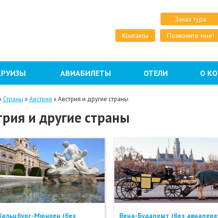
Заказ тура
Контакты
Позвоните мне!
КРУИЗЫ
АВИАБИЛЕТЫ
ОТЕЛИ
О К
»
Страны
»
Австрия
»
Австрия и другие страны
трия и другие страны
Зальцбург-Мюнхен (без
Вена-Будапешт (без авиапере