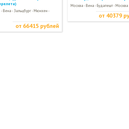
ерелета)
Москва - Вена - Будапешт - Москва
- Вена - Зальцбург - Мюнхен -
от 40379 р
а
от 66415 рублей