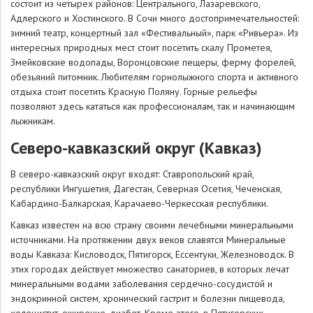
состоит из четырех районов: Центрального, Лазаревского,
Адлерского и Хостинского. В Сочи много достопримечательностей:
зимний театр, концертный зал «Фестивальный», парк «Ривьера». Из
интересных природных мест стоит посетить скалу Прометея,
Змейковские водопады, Воронцовские пещеры, ферму форелей,
обезьяний питомник. Любителям горнолыжного спорта и активного
отдыха стоит посетить Красную Поляну. Горные рельефы
позволяют здесь кататься как профессионалам, так и начинающим
лыжникам.
Северо-кавказский округ (Кавказ)
В северо-кавказский округ входят: Ставропольский край,
республики Ингушетия, Дагестан, Северная Осетия, Чеченская,
Кабардино-Балкарская, Карачаево-Черкесская республики.
Кавказ известен на всю страну своими лечебными минеральными
источниками. На протяжении двух веков славятся Минеральные
воды Кавказа: Кисловодск, Пятигорск, Ессентуки, Железноводск. В
этих городах действует множество санаториев, в которых лечат
минеральными водами заболевания сердечно-сосудистой и
эндокринной систем, хронический гастрит и болезни пищевода,
холецистит, ожирение, диабет. Кроме этого, в Пятигорских