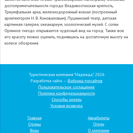
достопримечательности города: Владивостокская крепость,
Триумфальная арка, железнодорожный вокзал (построенный
архитектором Н. В. Коноваловым), Пушкинский театр, детская
картинная галерея, океанариум, зоологический музей. С сопки
Орлиное гнездо открывается чудесный вид на город. Также всю
его красоту можно оценить, поднявшись на достаточную высоту на
колесе обозрения.
Туристическая компания "Надежда", 2026
Разработка сайта —
Фабрика турсайтов
Пользовательское соглашение
Политика конфиденциальности
Способы оплаты
Условия возврата
Главная
Авиабилеты
Страны
Отели
Визы
О компании