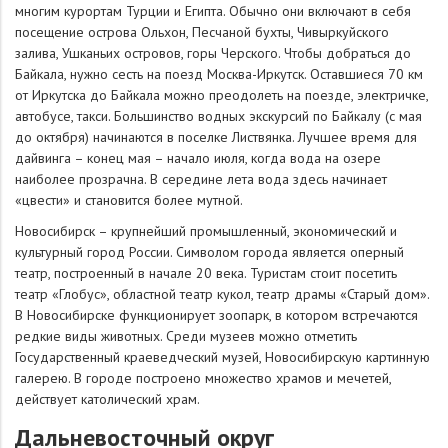
многим курортам Турции и Египта. Обычно они включают в себя
посещение острова Ольхон, Песчаной бухты, Чивыркуйского
залива, Ушканьих островов, горы Черского. Чтобы добраться до
Байкала, нужно сесть на поезд Москва-Иркутск. Оставшиеся 70 км
от Иркутска до Байкала можно преодолеть на поезде, электричке,
автобусе, такси. Большинство водных экскурсий по Байкалу (с мая
до октября) начинаются в поселке Листвянка. Лучшее время для
дайвинга – конец мая – начало июля, когда вода на озере
наиболее прозрачна. В середине лета вода здесь начинает
«цвести» и становится более мутной.
Новосибирск – крупнейший промышленный, экономический и
культурный город России. Символом города является оперный
театр, построенный в начале 20 века. Туристам стоит посетить
театр «Глобус», областной театр кукол, театр драмы «Старый дом».
В Новосибирске функционирует зоопарк, в котором встречаются
редкие виды животных. Среди музеев можно отметить
Государственный краеведческий музей, Новосибирскую картинную
галерею. В городе построено множество храмов и мечетей,
действует католический храм.
Дальневосточный округ