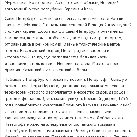
Мурманская, Вологодская, Архангельская области, Ненецкий
автономный округ, республики Карелия и Коми.
Санкт-Петербург - самый посещаемый туристами город России
наравне с Москвой. Его называют северной Венецией и культурной
столицей страны. Добраться до Санкт-Петербурга очень легко:
самолетом, поездом, автобусом и даже водным транспортом,
отправившись в речной круиз. Главные туристические центры
города: Васильевский остров, Петроградская сторона и
исторический центр, где располагается большая часть
достопримечательностей – Невский проспект, Марсово поле,
Эрмитаж, Казанский и Исаакиевский соборы.
Побывав в Петербурге, нельзя не посетить Петергоф – бывшую
резиденцию Петра Первого, дворцово-парковый комплекс, на
территории которого располагается множество садов, дворцов,
гротов и фонтанов. Здесь можно увидеть Большой дворец 1756
года, полюбоваться красотами Большого Каскада и конечно, самой
известной достопримечательностью – многочисленными
фонтанами, каждый из которых имеет свое имя. Добраться до
Петергофа можно на электричке от Балтийского вокзала в
Петербурге. Время в пути занимает 45 минут. Стоит также посетить
ближайшие окрестности Петербурга: музеи-заповедники Гатчина и