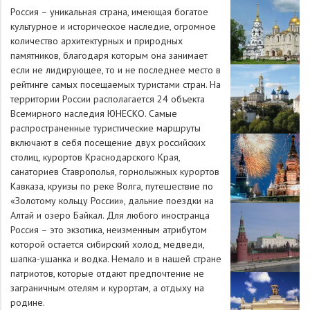
Россия – уникальная страна, имеющая богатое
культурное и историческое наследие, огромное
количество архитектурных и природных
памятников, благодаря которым она занимает
если не лидирующее, то и не последнее место в
рейтинге самых посещаемых туристами стран. На
территории России располагается 24 объекта
Всемирного наследия ЮНЕСКО. Самые
распространенные туристические маршруты
включают в себя посещение двух российских
столиц, курортов Краснодарского Края,
санаториев Ставрополья, горнолыжных курортов
Кавказа, круизы по реке Волга, путешествие по
«Золотому кольцу России», дальние поездки на
Алтай и озеро Байкал. Для любого иностранца
Россия – это экзотика, неизменным атрибутом
которой остается сибирский холод, медведи,
шапка-ушанка и водка. Немало и в нашей стране
патриотов, которые отдают предпочтение не
заграничным отелям и курортам, а отдыху на
родине.