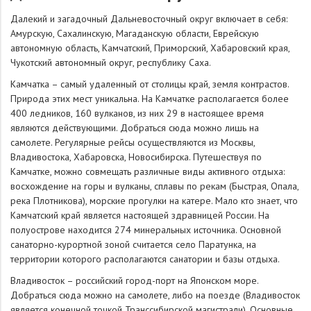
Далекий и загадочный Дальневосточный округ включает в себя:
Амурскую, Сахалинскую, Магаданскую области, Еврейскую
автономную область, Камчатский, Приморский, Хабаровский края,
Чукотский автономный округ, республику Саха.
Камчатка – самый удаленный от столицы край, земля контрастов.
Природа этих мест уникальна. На Камчатке располагается более
400 ледников, 160 вулканов, из них 29 в настоящее время
являются действующими. Добраться сюда можно лишь на
самолете. Регулярные рейсы осуществляются из Москвы,
Владивостока, Хабаровска, Новосибирска. Путешествуя по
Камчатке, можно совмещать различные виды активного отдыха:
восхождение на горы и вулканы, сплавы по рекам (Быстрая, Опала,
река Плотникова), морские прогулки на катере. Мало кто знает, что
Камчатский край является настоящей здравницей России. На
полуострове находится 274 минеральных источника. Основной
санаторно-курортной зоной считается село Паратунка, на
территории которого располагаются санатории и базы отдыха.
Владивосток – российский город-порт на Японском море.
Добраться сюда можно на самолете, либо на поезде (Владивосток
является конечной точкой Транссибирской магистрали). Основные