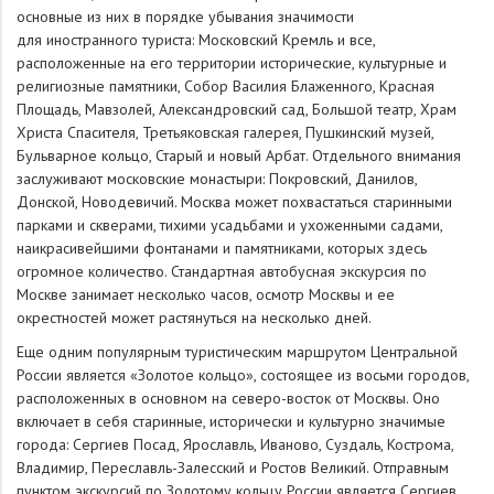
основные из них в порядке убывания значимости
для иностранного туриста: Московский Кремль и все,
расположенные на его территории исторические, культурные и
религиозные памятники, Собор Василия Блаженного, Красная
Площадь, Мавзолей, Александровский сад, Большой театр, Храм
Христа Спасителя, Третьяковская галерея, Пушкинский музей,
Бульварное кольцо, Старый и новый Арбат. Отдельного внимания
заслуживают московские монастыри: Покровский, Данилов,
Донской, Новодевичий. Москва может похвастаться старинными
парками и скверами, тихими усадьбами и ухоженными садами,
наикрасивейшими фонтанами и памятниками, которых здесь
огромное количество. Стандартная автобусная экскурсия по
Москве занимает несколько часов, осмотр Москвы и ее
окрестностей может растянуться на несколько дней.
Еще одним популярным туристическим маршрутом Центральной
России является «Золотое кольцо», состоящее из восьми городов,
расположенных в основном на северо-восток от Москвы. Оно
включает в себя старинные, исторически и культурно значимые
города: Сергиев Посад, Ярославль, Иваново, Суздаль, Кострома,
Владимир, Переславль-Залесский и Ростов Великий. Отправным
пунктом экскурсий по Золотому кольцу России является Сергиев