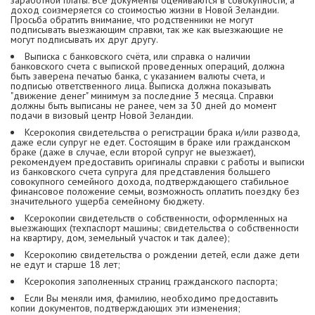
доход соизмеряется со стоимостью жизни в Новой Зеландии.
Просьба обратить внимание, что родственники не могут
подписывать выезжающим справки, так же как выезжающие не
могут подписывать их друг другу.
Выписка с банковского счёта, или справка о наличии
банковского счета с выпиской проведенных операций, должна
быть заверена печатью банка, с указанием валюты счета, и
подписью ответственного лица. Выписка должна показывать
"движение денег" минимум за последние 3 месяца. Справки
должны быть выписаны не ранее, чем за 30 дней до момент
подачи в визовый центр Новой Зеландии.
Ксерокопия свидетельства о регистрации брака и/или развода,
даже если супруг не едет. Состоящим в браке или гражданском
браке (даже в случае, если второй супруг не выезжает),
рекомендуем предоставить оригиналы справки с работы и выписки
из банковского счета супруга для представления большего
совокупного семейного дохода, подтверждающего стабильное
финансовое положение семьи, возможность оплатить поездку без
значительного ущерба семейному бюджету.
Ксерокопии свидетельств о собственности, оформленных на
выезжающих (техпаспорт машины; свидетельства о собственности
на квартиру, дом, земельный участок и так далее);
Ксерокопию свидетельства о рождении детей, если даже дети
не едут и старше 18 лет;
Ксерокопия заполненных страниц гражданского паспорта;
Если Вы меняли имя, фамилию, необходимо предоставить
копии документов, подтверждающих эти изменения;