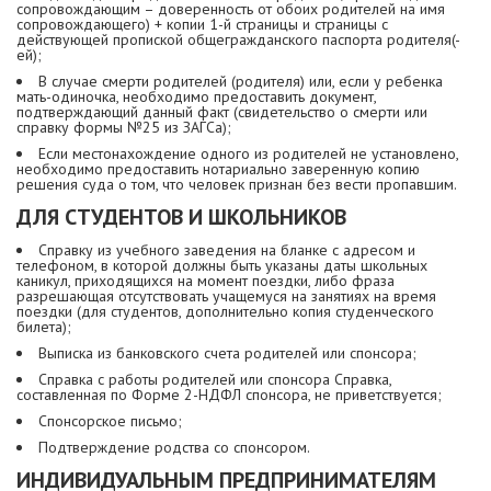
сопровождающим – доверенность от обоих родителей на имя
сопровождающего) + копии 1-й страницы и страницы с
действующей пропиской общегражданского паспорта родителя(-
ей);
В случае смерти родителей (родителя) или, если у ребенка
мать-одиночка, необходимо предоставить документ,
подтверждающий данный факт (свидетельство о смерти или
справку формы №25 из ЗАГСа);
Если местонахождение одного из родителей не установлено,
необходимо предоставить нотариально заверенную копию
решения суда о том, что человек признан без вести пропавшим.
ДЛЯ СТУДЕНТОВ И ШКОЛЬНИКОВ
Справку из учебного заведения на бланке с адресом и
телефоном, в которой должны быть указаны даты школьных
каникул, приходящихся на момент поездки, либо фраза
разрешающая отсутствовать учащемуся на занятиях на время
поездки (для студентов, дополнительно копия студенческого
билета);
Выписка из банковского счета родителей или спонсора;
Справка с работы родителей или спонсора Справка,
составленная по Форме 2-НДФЛ спонсора, не приветствуется;
Спонсорское письмо;
Подтверждение родства со спонсором.
ИНДИВИДУАЛЬНЫМ ПРЕДПРИНИМАТЕЛЯМ