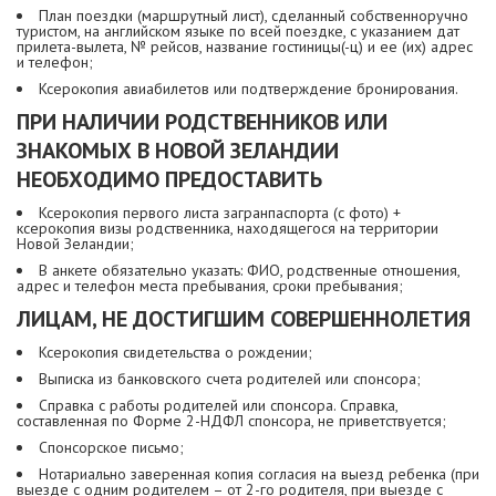
План поездки (маршрутный лист), сделанный собственноручно
туристом, на английском языке по всей поездке, с указанием дат
прилета-вылета, № рейсов, название гостиницы(-ц) и ее (их) адрес
и телефон;
Ксерокопия авиабилетов или подтверждение бронирования.
ПРИ НАЛИЧИИ РОДСТВЕННИКОВ ИЛИ
ЗНАКОМЫХ В НОВОЙ ЗЕЛАНДИИ
НЕОБХОДИМО ПРЕДОСТАВИТЬ
Ксерокопия первого листа загранпаспорта (с фото) +
ксерокопия визы родственника, находящегося на территории
Новой Зеландии;
В анкете обязательно указать: ФИО, родственные отношения,
адрес и телефон места пребывания, сроки пребывания;
ЛИЦАМ, НЕ ДОСТИГШИМ СОВЕРШЕННОЛЕТИЯ
Ксерокопия свидетельства о рождении;
Выписка из банковского счета родителей или спонсора;
Справка с работы родителей или спонсора. Справка,
составленная по Форме 2-НДФЛ спонсора, не приветствуется;
Спонсорское письмо;
Нотариально заверенная копия согласия на выезд ребенка (при
выезде с одним родителем – от 2-го родителя, при выезде с