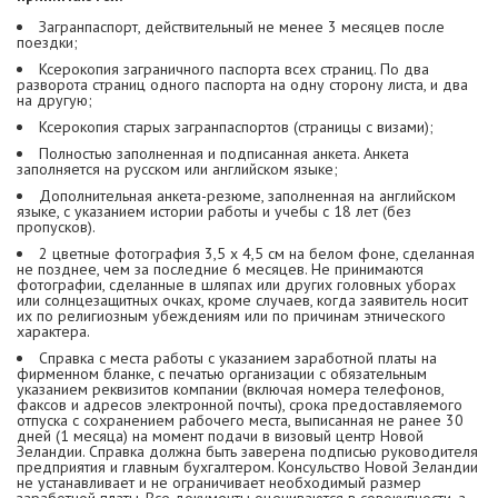
Загранпаспорт, действительный не менее 3 месяцев после
поездки;
Ксерокопия заграничного паспорта всех страниц. По два
разворота страниц одного паспорта на одну сторону листа, и два
на другую;
Ксерокопия старых загранпаспортов (страницы с визами);
Полностью заполненная и подписанная анкета. Анкета
заполняется на русском или английском языке;
Дополнительная анкета-резюме, заполненная на английском
языке, с указанием истории работы и учебы с 18 лет (без
пропусков).
2 цветные фотография 3,5 х 4,5 см на белом фоне, сделанная
не позднее, чем за последние 6 месяцев. Не принимаются
фотографии, сделанные в шляпах или других головных уборах
или солнцезащитных очках, кроме случаев, когда заявитель носит
их по религиозным убеждениям или по причинам этнического
характера.
Справка с места работы с указанием заработной платы на
фирменном бланке, с печатью организации с обязательным
указанием реквизитов компании (включая номера телефонов,
факсов и адресов электронной почты), срока предоставляемого
отпуска с сохранением рабочего места, выписанная не ранее 30
дней (1 месяца) на момент подачи в визовый центр Новой
Зеландии. Справка должна быть заверена подписью руководителя
предприятия и главным бухгалтером. Консульство Новой Зеландии
не устанавливает и не ограничивает необходимый размер
заработной платы. Все документы оцениваются в совокупности, а