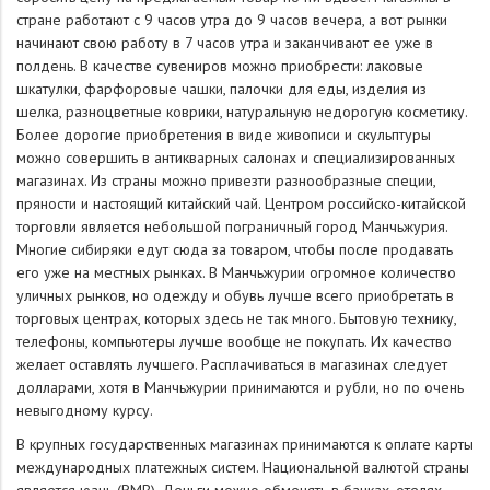
стране работают с 9 часов утра до 9 часов вечера, а вот рынки
начинают свою работу в 7 часов утра и заканчивают ее уже в
полдень. В качестве сувениров можно приобрести: лаковые
шкатулки, фарфоровые чашки, палочки для еды, изделия из
шелка, разноцветные коврики, натуральную недорогую косметику.
Более дорогие приобретения в виде живописи и скульптуры
можно совершить в антикварных салонах и специализированных
магазинах. Из страны можно привезти разнообразные специи,
пряности и настоящий китайский чай. Центром российско-китайской
торговли является небольшой пограничный город Манчьжурия.
Многие сибиряки едут сюда за товаром, чтобы после продавать
его уже на местных рынках. В Манчьжурии огромное количество
уличных рынков, но одежду и обувь лучше всего приобретать в
торговых центрах, которых здесь не так много. Бытовую технику,
телефоны, компьютеры лучше вообще не покупать. Их качество
желает оставлять лучшего. Расплачиваться в магазинах следует
долларами, хотя в Манчьжурии принимаются и рубли, но по очень
невыгодному курсу.
В крупных государственных магазинах принимаются к оплате карты
международных платежных систем. Национальной валютой страны
является юань (RMB). Деньги можно обменять в банках, отелях,