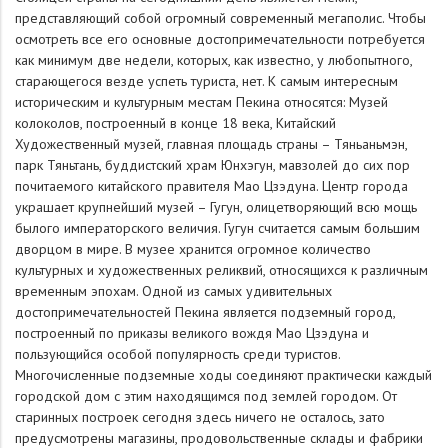
представляющий собой огромный современный мегаполис. Чтобы
осмотреть все его основные достопримечательности потребуется
как минимум две недели, которых, как известно, у любопытного,
старающегося везде успеть туриста, нет. К самым интересным
историческим и культурным местам Пекина относятся: Музей
колоколов, построенный в конце 18 века, Китайский
Художественный музей, главная площадь страны – Тяньаньмэн,
парк Тяньтань, буддистский храм Юнхэгун, мавзолей до сих пор
почитаемого китайского правителя Мао Цзэдуна. Центр города
украшает крупнейший музей – Гугун, олицетворяющий всю мощь
былого императорского величия. Гугун считается самым большим
дворцом в мире. В музее хранится огромное количество
культурных и художественных реликвий, относящихся к различным
временным эпохам. Одной из самых удивительных
достопримечательностей Пекина является подземный город,
построенный по приказы великого вождя Мао Цзэдуна и
пользующийся особой популярность среди туристов.
Многочисленные подземные ходы соединяют практически каждый
городской дом с этим находящимся под землей городом. От
старинных построек сегодня здесь ничего не осталось, зато
предусмотрены магазины, продовольственные склады и фабрики