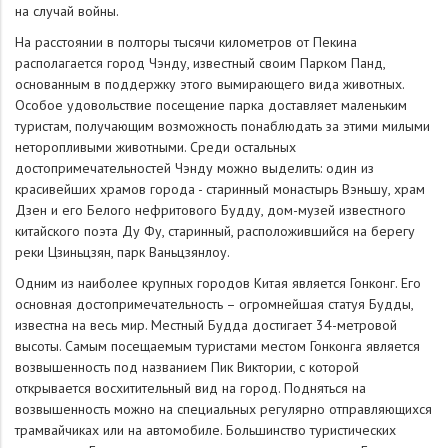
на случай войны.
На расстоянии в полторы тысячи километров от Пекина
располагается город Чэнду, известный своим Парком Панд,
основанным в поддержку этого вымирающего вида животных.
Особое удовольствие посещение парка доставляет маленьким
туристам, получающим возможность понаблюдать за этими милыми
неторопливыми животными. Среди остальных
достопримечательностей Чэнду можно выделить: один из
красивейших храмов города - старинный монастырь Вэньшу, храм
Дзен и его Белого нефритового Будду, дом-музей известного
китайского поэта Ду Фу, старинный, расположившийся на берегу
реки Цзиньцзян, парк Ваньцзянлоу.
Одним из наиболее крупных городов Китая является Гонконг. Его
основная достопримечательность – огромнейшая статуя Будды,
известна на весь мир. Местный Будда достигает 34-метровой
высоты. Самым посещаемым туристами местом Гонконга является
возвышенность под названием Пик Виктории, с которой
открывается восхитительный вид на город. Подняться на
возвышенность можно на специальных регулярно отправляющихся
трамвайчиках или на автомобиле. Большинство туристических