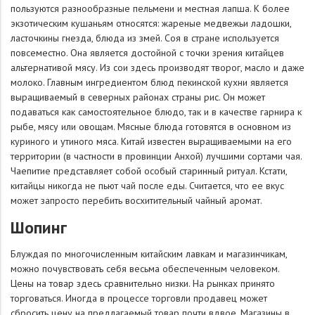
пользуются разнообразные пельмени и местная лапша. К более
экзотическим кушаньям относятся: жареные медвежьи ладошки,
ласточкины гнезда, блюда из змей. Соя в стране используется
повсеместно. Она является достойной с точки зрения китайцев
альтернативой мясу. Из сои здесь производят творог, масло и даже
молоко. Главным ингредиентом блюд пекинской кухни является
выращиваемый в северных районах страны рис. Он может
подаваться как самостоятельное блюдо, так и в качестве гарнира к
рыбе, мясу или овощам. Мясные блюда готовятся в основном из
куриного и утиного мяса. Китай известен выращиваемыми на его
территории (в частности в провинции Анхой) лучшими сортами чая.
Чаепитие представляет собой особый старинный ритуал. Кстати,
китайцы никогда не пьют чай после еды. Считается, что ее вкус
может запросто перебить восхитительный чайный аромат.
Шопинг
Блуждая по многочисленным китайским лавкам и магазинчикам,
можно почувствовать себя весьма обеспеченным человеком.
Цены на товар здесь сравнительно низки. На рынках принято
торговаться. Иногда в процессе торговли продавец может
сбросить цену на предлагаемый товар почти вдвое. Магазины в