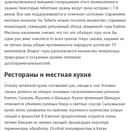
довольствоваться внешним созерцанием этого великолепного
здания. Некоторые тибетские храмы ведут свою историю с 7-8
веков. Все они поддерживаются в отличном состоянии стараниями
местных монахов. На Тибете можно посетить множество старинных
монастырей, совершить ритуальный обход священной горы Кайлас.
Местное население считает, что тот, кто обойдет гору хотя бы
один раз, вмиг очистится от всех грехов. Надо сказать, задание не
их легких, ведь общая протяженность маршрута достигает 53
километров. Вокруг горы располагается множество интересных
природных и созданных руками человека
достопримечательностей.
Рестораны и местная кухня
Основу китайской кухни составляют рис, овощи и соя. Условно
страна делится на четыре основных гастрономических региона:
Кантон, Сычуань, Фуцзянь и Шаньдун. Кухня провинции Шаньдун
отличается обилием соленых блюд и светлых соусов. Сычуаньская
кухня легко узнаваема по наличию огромного количества острых
специй и пряностей. В Кантоне предпочтение отдается очень
легким блюдам из свежих овощей, прошедших короткую
термическую обработку. Особой популярностью в Китае