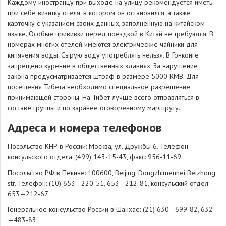
Каждому иностранцу при выходе на улицу рекомендуется иметь
при себе визитку отеля, в котором он остановился, а также
карточку с указанием своих данных, заполненную на китайском
языке. Особые прививки перед поездкой в Китай не требуются. В
номерах многих отелей имеются электрические чайники для
кипячения воды. Сырую воду употреблять нельзя. В Гонконге
запрещено курение в общественных зданиях. За нарушение
закона предусматривается штраф в размере 5000 RMB. Для
посещения Тибета необходимо специальное разрешение
принимающей стороны. На Тибет лучше всего отправляться в
составе группы и по заранее оговоренному маршруту.
Адреса и номера телефонов
Посольство КНР в России: Москва, ул. Дружбы 6. Телефон
консульского отдела: (499) 143-15-43, факс: 956-11-69.
Посольство РФ в Пекине: 100600, Beijing, Dongzhimennei Beizhong
str. Телефон: (10) 653—220-51, 653—212-81, консульский отдел:
653—212-67.
Генеральное консульство России в Шанхае: (21) 630—699-82, 632
—483-83.