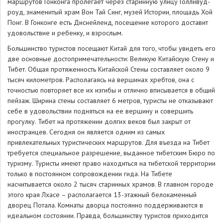
маршрутов Гонконга пролегает через старинную улицу Голливуд-
роуд, знаменитый храм Вон Тай Синг, музей Истории, площадь Хой
Понг. В Гонконге есть Диснейленд, посещение которого доставит
удовольствие и ребенку, и взрослым.
Большинство туристов посещают Китай для того, чтобы увидеть его
две основные достопримечательности: Великую Китайскую Стену и
Тибет. Общая протяженность Китайской Стены составляет около 9
тысяч километров. Располагаясь на вершинах хребтов, она с
точностью повторяет все их изгибы и отлично вписывается в общий
пейзаж. Ширина стены составляет 6 метров, туристы не отказывают
себе в удовольствии подняться на ее вершину и совершить
прогулку. Тибет на протяжении долгих веков был закрыт от
иностранцев. Сегодня он является одним из самых
привлекательных туристических маршрутов. Для въезда на Тибет
требуется специальное разрешение, выданное тибетским Бюро по
туризму. Туристы имеют право находиться на тибетской территории
только в постоянном сопровождении гида. На Тибете
насчитывается около 2 тысяч старинных храмов. В главном городе
этого края Лхасе – располагается 13-этажный белокаменный
дворец Потала. Комнаты дворца постоянно поддерживаются в
идеальном состоянии. Правда, большинству туристов приходится