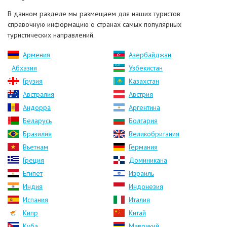
В данном разделе мы размещаем для наших туристов
справочную информацию о странах самых популярных
туристических направлений.
Армения
Азербайджан
Абхазия
Узбекистан
Грузия
Казахстан
Австралия
Австрия
Андорра
Аргентина
Беларусь
Болгария
Бразилия
Великобритания
Вьетнам
Германия
Греция
Доминикана
Египет
Израиль
Индия
Индонезия
Испания
Италия
Кипр
Китай
Куба
Маврикий