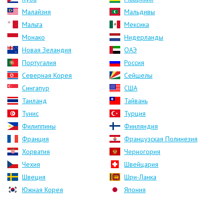
Малайзия
Мальдивы
Мальта
Мексика
Монако
Нидерланды
Новая Зеландия
ОАЭ
Португалия
Россия
Северная Корея
Сейшелы
Сингапур
США
Таиланд
Тайвань
Тунис
Турция
Филиппины
Финляндия
Франция
Французская Полинезия
Хорватия
Черногория
Чехия
Швейцария
Швеция
Шри-Ланка
Южная Корея
Япония