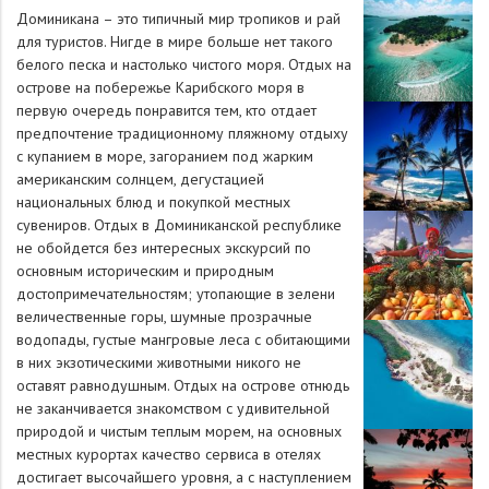
Доминикана – это типичный мир тропиков и рай
для туристов. Нигде в мире больше нет такого
белого песка и настолько чистого моря. Отдых на
острове на побережье Карибского моря в
первую очередь понравится тем, кто отдает
предпочтение традиционному пляжному отдыху
с купанием в море, загоранием под жарким
американским солнцем, дегустацией
национальных блюд и покупкой местных
сувениров. Отдых в Доминиканской республике
не обойдется без интересных экскурсий по
основным историческим и природным
достопримечательностям; утопающие в зелени
величественные горы, шумные прозрачные
водопады, густые мангровые леса с обитающими
в них экзотическими животными никого не
оставят равнодушным. Отдых на острове отнюдь
не заканчивается знакомством с удивительной
природой и чистым теплым морем, на основных
местных курортах качество сервиса в отелях
достигает высочайшего уровня, а с наступлением