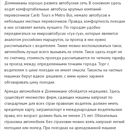
Доминиканы хорошо развита автобусная сеть. В основном здесь
ходят комфортабельные автобусы крупных компаний-
перевозчиков Carib Tours и Metro Bus, немало автобусов и
небольших местных перевозчиков. Правда, комфортность поездки
в них оставляет желать лучшего. По городам удобно
передвигаться на микроавтобусах «гуа-гуа», которые являются
аналогом российских маршруток, за проезд в них нужно
рассчитываться с водителем. Также можно воспользоваться такси,
автомобиль лучше всего вызывать из отеля. Такси здесь ездят не
по счетчику, стоимость проезда рассчитывается по четкому тарифу
за проезд между определенными точками города. Торг с
водителем о цене поездки не имеет смысла. Таксисты на частных
машинах берут вдвое дешевле, с ними нужно заранее
обговаривать цену поездки.
Аренда автомобиля в Доминикане обойдется недешево. Здесь
существует множество фирм, сдающих машины напрокат по
стандартным для всех стран правилам: водитель должен иметь
кредитную карту, загранпаспорт и международные водительские
права, его возраст должен быть не менее 25 лет. Обязательна
страховка автомобиля. Без страховки можно взять напрокат легкий
мотоцикл или мопед. При поездках на арендованной машине