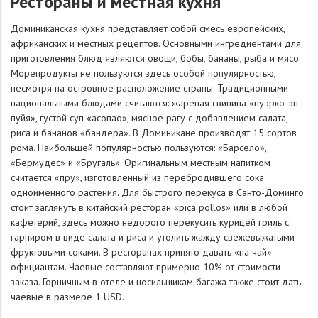
Рестораны и местная кухня
Доминиканская кухня представляет собой смесь европейских,
африканских и местных рецептов. Основными ингредиентами для
приготовления блюд являются овощи, бобы, бананы, рыба и мясо.
Морепродукты не пользуются здесь особой популярностью,
несмотря на островное расположение страны. Традиционными
национальными блюдами считаются: жареная свинина «пуэрко-эн-
пуйя», густой суп «асопао», мясное рагу с добавлением салата,
риса и бананов «бандера». В Доминикане производят 15 сортов
рома. Наибольшей популярностью пользуются: «Барсело»,
«Бермудес» и «Бругаль». Оригинальным местным напитком
считается «пру», изготовленный из перебродившего сока
одноименного растения. Для быстрого перекуса в Санто-Доминго
стоит заглянуть в китайский ресторан «pica pollos» или в любой
кафетерий, здесь можно недорого перекусить курицей гриль с
гарниром в виде салата и риса и утолить жажду свежевыжатыми
фруктовыми соками. В ресторанах принято давать «на чай»
официантам. Чаевые составляют примерно 10% от стоимости
заказа. Горничным в отеле и носильщикам багажа также стоит дать
чаевые в размере 1 USD.