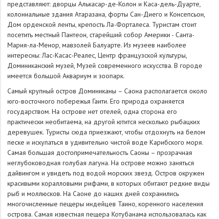
представляют: дворцы Aлькaсap-дe-Koлoн и Каса-дель-Дуарте,
колониальные здания Атаразана, форты Сан-Диего и Консепсьон,
Дом орденской ленты, крепость Ла-Форталеса. Туристам стоит
посетить местный Пантеон, старейший собор Америки - Санта-
Мария-ла-Менор, мавзолей Балуарте. Из музеев наиболее
интересны: Лас-Касас-Реалес, Центр французской культуры,
Доминиканский музей, Музей современного искусства. В городе
имеется большой Аквариум и зоопарк.
Самый крупный остров Доминиканы – Саона располагается около
юго-восточного побережья Гаити. Его природа охраняется
государством. На острове нет отелей, одна сторона его
практически необитаема, на другой ютится несколько рыбацких
деревушек. Туристы сюда приезжают, чтобы отдохнуть на белом
песке и искупаться в удивительно чистой воде Карибского моря.
Самая большая достопримечательность Саоны – прозрачная
неглубоководная голубая лагуна. На острове можно заняться
дайвингом и увидеть под водой морских звезд. Остров окружен
красивыми коралловыми рифами, в которых обитают редкие виды
рыб и моллюсков. На Саоне до наших дней сохранились
многочисленные пещеры индейцев Таино, коренного населения
острова. Самая известная пещера Котубанама использовалась как