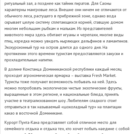
ритуальный зал, а позднее как тайник пиратов. Для Саоны
характерны мангровые леса. Внешне они ничем не отличаются от
обычного леса, растущего в прибрежной зоне, однако вода
скрывает целую систему сплетающихся корней, ставшую домом
многим небольшим рыбкам и малькам. Из представителей
животного мира здесь обитают игуаны и черепахи, многие виды
птиц, изредка можно увидеть ныряющих дельфинов и ламантинов.
Экскурсионный тур на остров длится до одного дня. На
протяжении этого времени туристам предоставляются закуски и
прохладительные напитки.
В долине Констанца Доминиканской республики каждый месяц
проходит агрономическая ярмарка – выставка Fresh Market.
Туристы тоже получают возможность побывать на ней. Здесь
можно попробовать экологически чистые экзотические фрукты,
выращенные в этом регионе, и национальные блюда, принять
участие в театрализованном шоу. Любителям сладкого стоит
отправиться в так называемый «шоколадный тур» на плантации
какао в восточной Доминикане.
Курорт Пунта-Кана представляет собой отличное место для
семейного отдыха и отдыха тех, кто хочет побыть наедине с собой