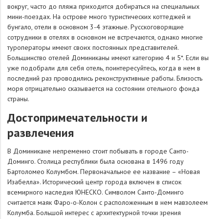
вокруг, часто до пляжа приходится добираться на специальных
мини-поездах. На острове много туристических коттеджей и
бунгало, отели в основном 3-4 этажные. Русскоговорящие
сотрудники в отелях в основном не встречаются, однако многие
туроператоры имеют своих постоянных представителей.
Большинство отелей Доминиканы имеют категорию 4 и 5*. Если вы
уже подобрали для себя отель, поинтересуйтесь, когда в нем в
последний раз проводились реконструктивные работы. Близость
моря отрицательно сказывается на состоянии отельного фонда
страны.
Достопримечательности и
развлечения
В Доминикане непременно стоит побывать в городе Санто-
Доминго. Столица республики была основана в 1496 году
Бартоломео Колумбом. Первоначальное ее название – «Новая
Изабелла». Исторический центр города включен в список
всемирного наследия ЮНЕСКО. Символом Санто-Доминго
считается маяк Фаро-о-Колон с расположенным в нем мавзолеем
Колумба. Большой интерес с архитектурной точки зрения