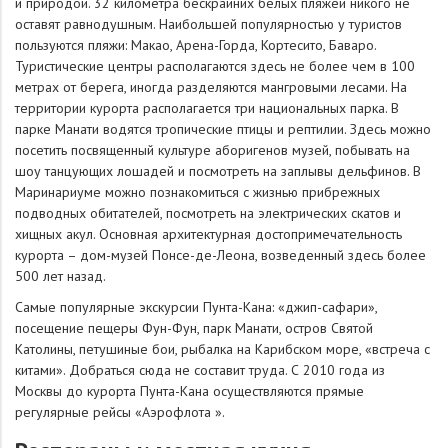
и природой. 32 километра бескрайних белых пляжей никого не
оставят равнодушным. Наибольшей популярностью у туристов
пользуются пляжи: Макао, Арена-Горда, Кортесито, Баваро.
Туристические центры располагаются здесь не более чем в 100
метрах от берега, иногда разделяются мангровыми лесами. На
территории курорта располагается три национальных парка. В
парке Манати водятся тропические птицы и рептилии. Здесь можно
посетить посвященный культуре аборигенов музей, побывать на
шоу танцующих лошадей и посмотреть на заплывы дельфинов. В
Маринариуме можно познакомиться с жизнью прибрежных
подводных обитателей, посмотреть на электрических скатов и
хищных акул. Основная архитектурная достопримечательность
курорта – дом-музей Понсе-де-Леона, возведенный здесь более
500 лет назад.
Самые популярные экскурсии Пунта-Кана: «джип-сафари»,
посещение пещеры Фун-Фун, парк Манати, остров Святой
Католины, петушиные бои, рыбалка на Карибском море, «встреча с
китами». Добраться сюда не составит труда. С 2010 года из
Москвы до курорта Пунта-Кана осуществляются прямые
регулярные рейсы «Аэрофлота ».