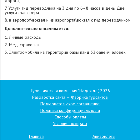
дорога）
Услуги гид переводчика на 3 дня по 6–8 часов в день. Две
услуги трансфера
в аэропорт\вокзал и из аэропорта\вокзал с гид переводчиком.
Дополнительно оплачивается:
Личные расходы
Мед. страховка
Электромобили на территории базы панд 33юаней\человек.
Туристическая компания "Надежда", 2026
Разработка сайта —
Фабрика турсайтов
Пользовательское соглашение
Политика конфиденциальности
Способы оплаты
Условия возврата
Главная
Авиабилеты