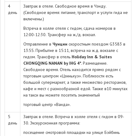
4
Завтрак в отеле. Свободное время в Чэнду.
день
(Свободное время: питание, транспорт и услуги гида не
включены.)
Встреча в холле отеля с гидом, сдача номеров в
12:00-12:30. Трансфер на ж./д. вокзал.
Отправление в
Чунцин
скоростным поездом G3583 в
13:55. Прибытие в 15:11, встреча на ж.д. вокзале с
гидом. Трансфер в отель
Holiday Inn & Suites
CHONGQING NANAN by IHG 4*.
Размещение.
Свободное время. Отель находится прямо рядом с
торговым центром «Цзиньхуэ». Поблизости есть
большой супермаркет, а также множество ресторанов,
кафе и мест с разнообразной едой. Также в10 минутах
на такси вы можете посетить знаменитый
торговый центр «Ванда».
5
Завтрак в отеле. Встреча в холле отеля с гидом в 09-
день
30. Экскурсионная программа:
посещение смотровой площадки на улице Бэйбинь