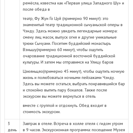
ремёсла, известна как «Первая улица Западного Шу» и
после обеда в
театр, Фу Жун Го Цуй (примерно 90 минут): это
знаменитый театр традиционной сычуаньской оперы в
Чэнду. Здесь можно увидеть легендарные номера:
смену лиц масок, выпуск огня и другие уникальные
трюки Сычуани. Посетим буддийский монастырь
Вэньшу(примерно 60 минут), чтобы ощутить
очарование традиционной восточной буддийской
культуры. И затем мы отправимся на Улицу баров
Цзюяньцяо(примерно 45 минут), чтобы ощутить ночную
жизнь и полюбоваться ночными пейзажами Чэнду.
Здесь вы можете остаться, выбрать понравившийся бар
и спокойно выпить пару бокалов. Также после
экскурсии вы можете вернуться в отель
вместе с группой и отдохнуть. Обед входит в
стоимость экскурсии.
3
Завтрак в отеле. Встреча в холле отеля с гидом утром
день
в 9 часов. Экскурсионная программа: посещение Музея