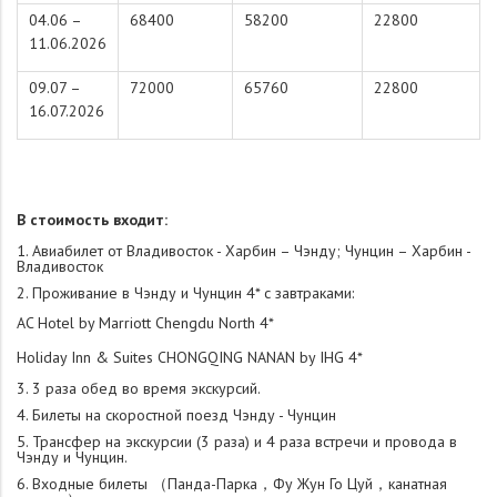
04.06 –
68400
58200
22800
11.06.2026
09.07 –
72000
65760
22800
16.07.2026
В стоимость входит:
Авиабилет от Владивосток - Харбин – Чэнду; Чунцин – Харбин -
Владивосток
Проживание в Чэнду и Чунцин 4* с завтраками:
AC Hotel by Marriott Chengdu North 4*
Holiday Inn & Suites CHONGQING NANAN by IHG 4*
3 раза обед во время экскурсий.
Билеты на скоростной поезд Чэнду - Чунцин
Трансфер на экскурсии (3 раза) и 4 раза встречи и провода в
Чэнду и Чунцин.
Входные билеты （Панда-Парка，Фу Жун Го Цуй，канатная