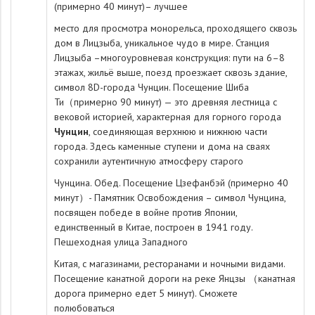
(примерно 40 минут)– лучшее
место для просмотра монорельса, проходящего сквозь
дом в Лицзыба, уникальное чудо в мире. Станция
Лицзыба –многоуровневая конструкция: пути на 6–8
этажах, жильё выше, поезд проезжает сквозь здание,
символ 8D-города Чунцин. Посещение Шиба
Ти（примерно 90 минут) — это древняя лестница с
вековой историей, характерная для горного города
Чунцин
, соединяющая верхнюю и нижнюю части
города. Здесь каменные ступени и дома на сваях
сохранили аутентичную атмосферу старого
Чунцина. Обед. Посещение Цзефанбэй (примерно 40
минут）- Памятник Освобождения – символ Чунцина,
посвящен победе в войне против Японии,
единственный в Китае, построен в 1941 году.
Пешеходная улица Западного
Китая, с магазинами, ресторанами и ночными видами.
Посещение канатной дороги на реке Янцзы （канатная
дорога примерно едет 5 минут). Сможете
полюбоваться