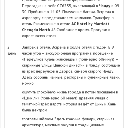
Пересадка на рейс CZ6255, вылетающий в
Чэнду
в 09-
30. Прибытие в 14-05. Получение багажа. Встреча в
аэропорту с представителем компании. Трансфер в
отель. Размещение в отеле
AC Hotel by Marriott
Chengdu North 4*
. Свободное время. Прогулки в
окрестностях отеля
2
Завтрак в отеле. Встреча в холле отеля с гидом. В 9
день
часов утра – экскурсионная программа: посещение
«Переулков Куаньчжайсянцзы» (примерно 60минут) —
старинные улицы Цинской династии в Чэнду, состоящие
из трёх переулков и дворов, символ старого Чэнду.
Здесь собраны чайные, рестораны и сувенирные лавки,
можно
ощутить спокойную жизнь города и потом посещаем в
«Цзин ли» (примерно 60 минут) древняя улица с
тематикой трёх царств, история ведёт от Цинь и Хань,
была центром
торговли шёлком. Здесь красные фонари, старинная
архитектура, местные закуски и традиционные