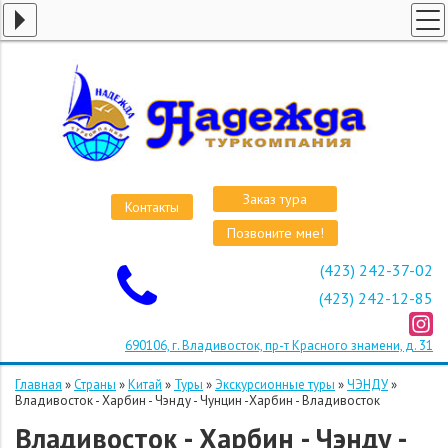
ГЛАВНАЯ
СТРАНЫ
ВИЗЫ
КРУИЗЫ
АВИАБИЛЕТЫ
Заказ тура
Контакты
ОТЕЛИ
Позвоните мне!
О КОМПАНИИ
(423) 242-37-02
ОСТАВИТЬ ЗАЯВКУ
(423) 242-12-85
690106, г. Владивосток, пр-т Красного знамени, д. 31
Главная
»
Страны
»
Китай
»
Туры
»
Экскурсионные туры
»
ЧЭНДУ
»
Владивосток - Харбин - Чэнду - Чунцин -Харбин - Владивосток
Владивосток - Харбин - Чэнду -