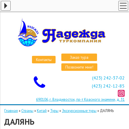
ГЛАВНАЯ
СТРАНЫ
ВИЗЫ
КРУИЗЫ
АВИАБИЛЕТЫ
Заказ тура
Контакты
ОТЕЛИ
Позвоните мне!
О КОМПАНИИ
(423) 242-37-02
ОСТАВИТЬ ЗАЯВКУ
(423) 242-12-85
690106, г. Владивосток, пр-т Красного знамени, д. 31
Главная
»
Страны
»
Китай
»
Туры
»
Экскурсионные туры
»
ДАЛЯНЬ
ДАЛЯНЬ