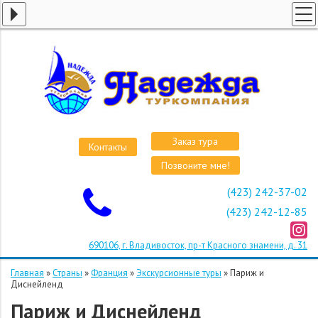
ГЛАВНАЯ
СТРАНЫ
ВИЗЫ
КРУИЗЫ
АВИАБИЛЕТЫ
Заказ тура
Контакты
ОТЕЛИ
Позвоните мне!
О КОМПАНИИ
(423) 242-37-02
ОСТАВИТЬ ЗАЯВКУ
(423) 242-12-85
690106, г. Владивосток, пр-т Красного знамени, д. 31
Главная
»
Страны
»
Франция
»
Экскурсионные туры
»
Париж и
Диснейленд
Париж и Диснейленд