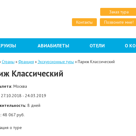
Заказ тура
Контакты
Позвоните мне!
КРУИЗЫ
АВИАБИЛЕТЫ
ОТЕЛИ
О К
»
Страны
»
Франция
»
Экскурсионные туры
»
Париж Классический
иж Классический
ылета:
Москва
27.10.2018 - 24.03.2019
жительность:
8 дней
:
48 067 руб.
ция о туре