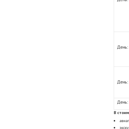
День:
День:
День:
В стоим
авиап
экск