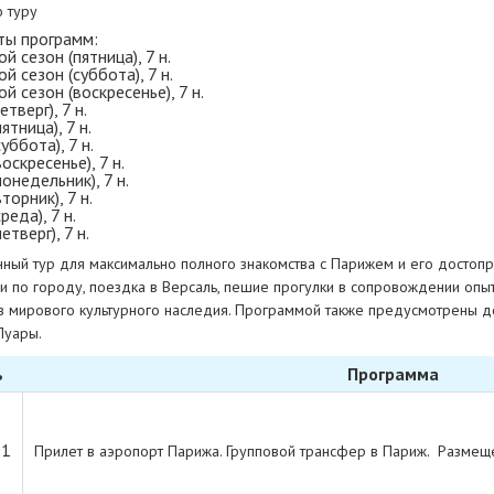
о туру
ты программ:
й сезон (пятница), 7 н.
й сезон (суббота), 7 н.
й сезон (воскресенье), 7 н.
етверг), 7 н.
ятница), 7 н.
уббота), 7 н.
оскресенье), 7 н.
понедельник), 7 н.
торник), 7 н.
реда), 7 н.
етверг), 7 н.
ный тур для максимально полного знакомства с Парижем и его достопр
ии по городу, поездка в Версаль, пешие прогулки в сопровождении опы
в мирового культурного наследия. Программой также предусмотрены д
Луары.
ь
Программа
 1
Прилет в аэропорт Парижа. Групповой трансфер в Париж. Размеще