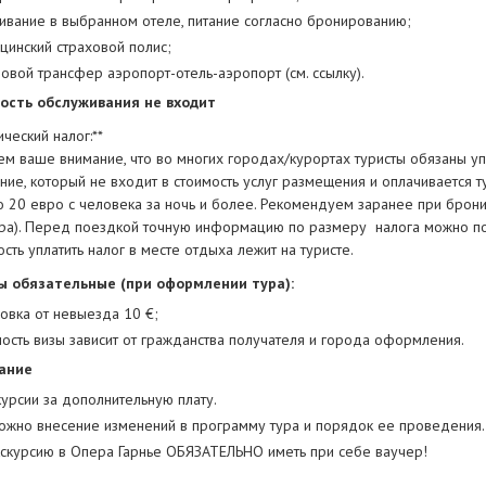
ивание в выбранном отеле, питание согласно бронированию;
цинский страховой полис;
овой трансфер аэропорт-отель-аэропорт (см. ссылку).
ость обслуживания не входит
ический налог:**
 ваше внимание, что во многих городах/курортах туристы обязаны упла
ие, который не входит в стоимость услуг размещения и оплачивается т
до 20 евро с человека за ночь и более. Рекомендуем заранее при брон
ора). Перед поездкой точную информацию по размеру налога можно полу
сть уплатить налог в месте отдыха лежит на туристе.
 обязательные (при оформлении тура):
овка от невыезда 10 €;
ость визы зависит от гражданства получателя и города оформления.
ание
курсии за дополнительную плату.
ожно внесение изменений в программу тура и порядок ее проведения.
кскурсию в Опера Гарнье ОБЯЗАТЕЛЬНО иметь при себе ваучер!