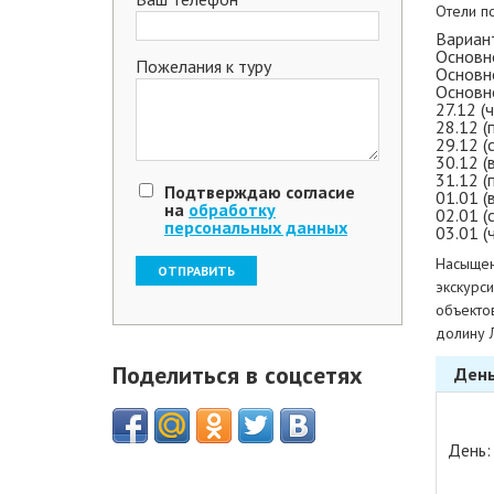
Отели п
Вариан
Основно
Пожелания к туру
Основно
Основно
27.12 (ч
28.12 (п
29.12 (с
30.12 (в
31.12 (
Подтверждаю согласие
01.01 (в
на
обработку
02.01 (с
персональных данных
03.01 (ч
Насыщен
экскурс
объекто
долину 
Поделиться в соцсетях
Ден
День: