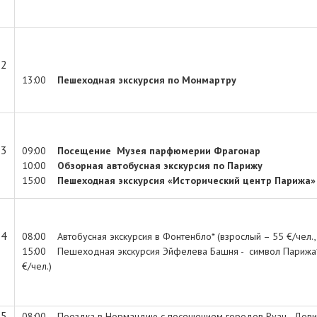
 2
13:00
Пешеходная экскурсия по Монмартру
 3
09:00
Посещение Музея парфюмерии Фрагонар
10:00
Обзорная автобусная экскурсия по Парижу
15:00
Пешеходная экскурсия «Исторический центр Парижа»
 4
08:00 Автобусная экскурсия в Фонтенбло* (взрослый – 55 €/чел., 
15:00 Пешеходная экскурсия Эйфелева Башня - символ Парижа* 
€/чел.)
 5
08:00 Поездка в Нормандию с посещением городов Руан, Довиль,