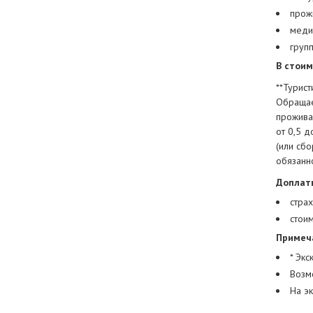
прож
меди
групп
В стоим
**Турист
Обращаем
проживан
от 0,5 
(или сб
обязанно
Доплаты
страх
стоим
Примеч
* Экс
Возм
На э