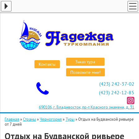
ГЛАВНАЯ
СТРАНЫ
ВИЗЫ
КРУИЗЫ
АВИАБИЛЕТЫ
Заказ тура
Контакты
ОТЕЛИ
Позвоните мне!
О КОМПАНИИ
(423) 242-37-02
ОСТАВИТЬ ЗАЯВКУ
(423) 242-12-85
690106, г. Владивосток, пр-т Красного знамени, д. 31
Главная
»
Страны
»
Черногория
»
Туры
»
Отдых на Будванской ривьере
от 7 дней
Отдых на Будванской ривьере