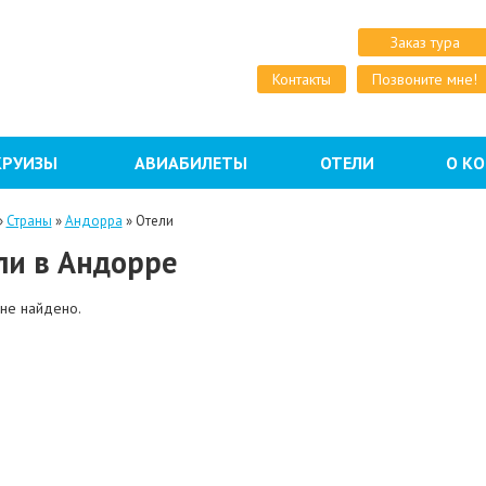
Заказ тура
Контакты
Позвоните мне!
КРУИЗЫ
АВИАБИЛЕТЫ
ОТЕЛИ
О К
»
Страны
»
Андорра
»
Отели
ли в Андорре
 не найдено.