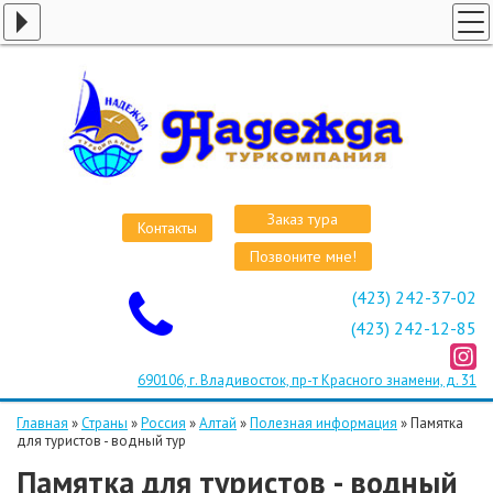
ГЛАВНАЯ
СТРАНЫ
ВИЗЫ
КРУИЗЫ
АВИАБИЛЕТЫ
Заказ тура
Контакты
ОТЕЛИ
Позвоните мне!
О КОМПАНИИ
(423) 242-37-02
ОСТАВИТЬ ЗАЯВКУ
(423) 242-12-85
690106, г. Владивосток, пр-т Красного знамени, д. 31
Главная
»
Страны
»
Россия
»
Алтай
»
Полезная информация
»
Памятка
для туристов - водный тур
Памятка для туристов - водный