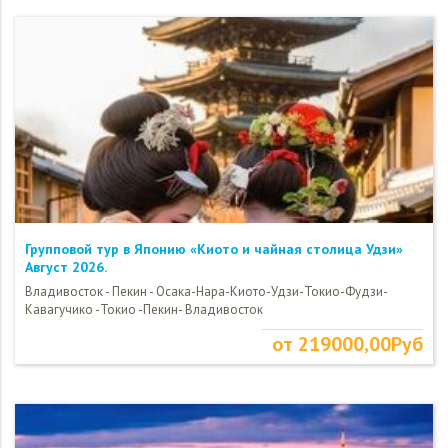
Групповой тур в Японию «Киото и чайная столица Удзи»
Август 2026.
Владивосток - Пекин - Осака-Нара-Киото-Удзи-Токио-Фудзи-
Кавагучико -Токио -Пекин- Владивосток
от 219000,00Руб