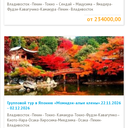
Владивосток - Пекин - Токио – Сендай – Мацусима – Ямадера-
Фудзи-Кавагучико-Камакура -Пекин - Владивосток
от 234000,00
Групповой тур в Японию «Момидзи-алые клены».22.11.2026
- 02.12.2026
Владивосток - Пекин - Токио- Камакура-Токио-Фудзи-Кавагутико–
Киото-Нара-Осака-Хиросима-Миядзима - Осака - Пекин-
Владивосток