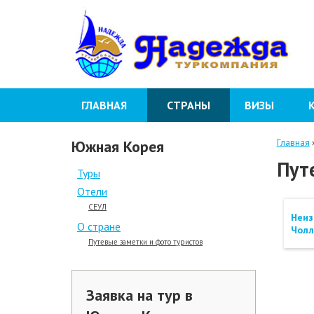
ГЛАВНАЯ
СТРАНЫ
ВИЗЫ
Южная Корея
Главная
Пут
Туры
Отели
СЕУЛ
Неиз
О стране
Чолл
Путевые заметки и фото туристов
Заявка на тур в