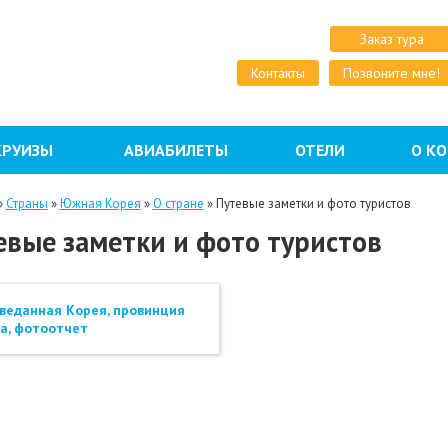
Заказ тура
Контакты
Позвоните мне!
КРУИЗЫ
АВИАБИЛЕТЫ
ОТЕЛИ
О К
»
Страны
»
Южная Корея
»
О стране
»
Путевые заметки и фото туристов
евые заметки и фото туристов
веданная Корея, провинция
а, фотоотчет