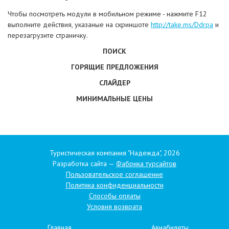
Чтобы посмотреть модули в мобильном режиме - нажмите F12
выполните действия, указаные на скриншоте
http://take.ms/Ddrpa
и
перезагрузите страничку.
ПОИСК
ГОРЯЩИЕ ПРЕДЛОЖЕНИЯ
СЛАЙДЕР
МИНИМАЛЬНЫЕ ЦЕНЫ
Туристическая компания "Надежда", 2026
Разработка сайта —
Фабрика турсайтов
Пользовательское соглашение
Политика конфиденциальности
Способы оплаты
Условия возврата
Главная
Авиабилеты