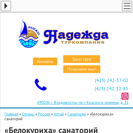
ГЛАВНАЯ
СТРАНЫ
ВИЗЫ
КРУИЗЫ
АВИАБИЛЕТЫ
Заказ тура
Контакты
ОТЕЛИ
Позвоните мне!
О КОМПАНИИ
(423) 242-37-02
ОСТАВИТЬ ЗАЯВКУ
(423) 242-12-85
690106, г. Владивосток, пр-т Красного знамени, д. 31
Главная
»
Страны
»
Россия
»
Алтай
»
Санатории
»
«Белокуриха»
санаторий
«Белокуриха» санаторий