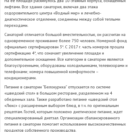
На ее площади раскинулось два 10-этажных корпуса, оснащенных
лифтами. Все здания санатория, включая два этажа
оздоровительного центра «Водный мир» и лечебно-
диагностическое отделение, соединены между собой теплыми
переходами.
Санаторий отличается большой вместительностью, он рассчитан на
одновременное проживание более 750 человек. Номерной фонд
официально сертифицирован 3*. С 2017 г. часть номеров прошла
сертификацию 4*, что означает увеличение площади и
дополнительное оснащение. Все категории в санатории являются
благоустроенными, оборудованы холодильниками, телевизорами и
телефонами; номера повышенной комфортности –
кондиционерами.
Питание в санатории “Белокуриха” отпускается по системе
«шведский стол» в большом ресторане, разделенном на 4
обеденных зала. Также разработано питание «шведский стол
«Люкс» с расширенным выбором блюд, в т.ч. по оригинальным
рецептам. Гостей, которым положено диетическое питание, ждет
специализированный диетзал. Организации сбалансированного
питания в санатории помогает использование высококачественных
продуктов собственного производства.