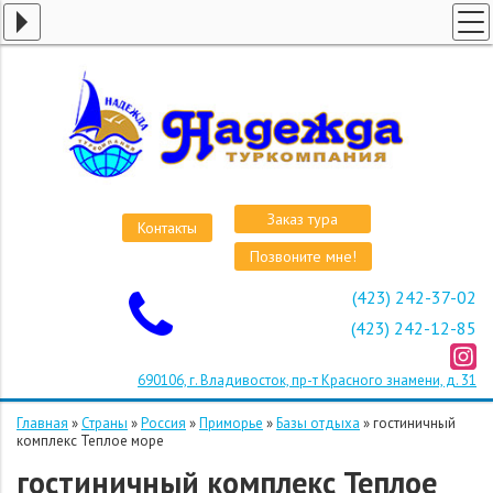
ГЛАВНАЯ
СТРАНЫ
ВИЗЫ
КРУИЗЫ
АВИАБИЛЕТЫ
Заказ тура
Контакты
ОТЕЛИ
Позвоните мне!
О КОМПАНИИ
(423) 242-37-02
ОСТАВИТЬ ЗАЯВКУ
(423) 242-12-85
690106, г. Владивосток, пр-т Красного знамени, д. 31
Главная
»
Страны
»
Россия
»
Приморье
»
Базы отдыха
»
гостиничный
комплекс Теплое море
гостиничный комплекс Теплое