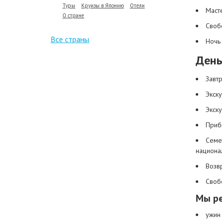
Туры
Круизы в Японию
Отели
Маст
О стране
Своб
Все страны
Ночь 
День
Завтр
Экску
Экск
Приб
Семе
национа
Возв
Своб
Мы р
ужин