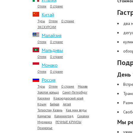
Стоимос
Отели
О стране
Гаст
Китай
Туры
Отели
О стране
два 
ЭКСКУРСИИ
дегу
Малайзия
кули
Отели
О стране
Мальдивы
обзо
Отели
О стране
Подр
Монако
Отели
О стране
День 
Россия
Встр
Туры
Отели
О стране
Москва
Золотое кольцо
Санкт-Петербург
Тран
Карелия
Краснодарский край
Разм
Крым
Байкал
Алтай
Татарстан, Казань
Кав. мин воды
Своб
Камчатка
Калининград
Сахалин
Мы р
Мурманск
РЕЧНЫЕ КРУИЗЫ
Приморье
ужин