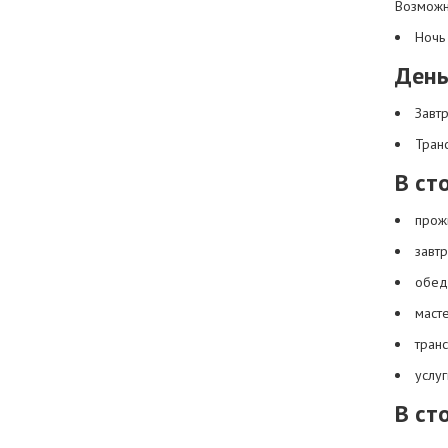
Возможн
Ночь 
День
Завтр
Тран
В ст
прожи
завтр
обед
масте
тран
услу
В ст