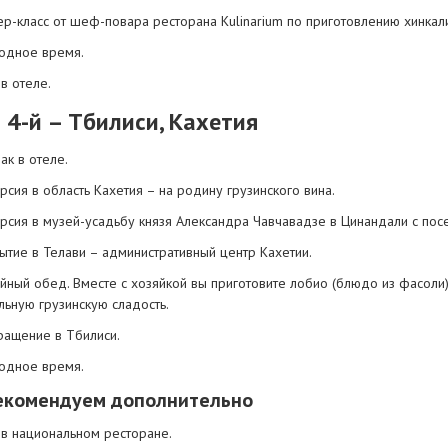
ер-класс от шеф-повара ресторана Kulinarium по приготовлению хинкал
одное время.
в отеле.
 4-й – Тбилиси, Кахетия
ак в отеле.
рсия в область Кахетия – на родину грузинского вина.
урсия в музей-усадьбу князя Александра Чавчавадзе в Цинандали с пос
ытие в Телави – административный центр Кахетии.
йный обед. Вместе с хозяйкой вы приготовите лобио (блюдо из фасоли)
льную грузинскую сладость.
ращение в Тбилиси.
одное время.
екомендуем дополнительно
 в национальном ресторане.