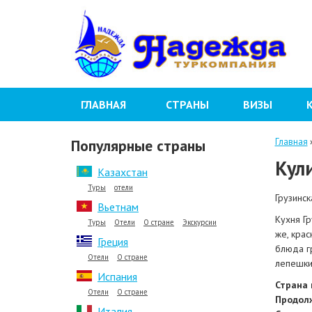
ГЛАВНАЯ
СТРАНЫ
ВИЗЫ
Популярные страны
Главная
Кул
Казахстан
Туры
отели
Грузинск
Вьетнам
Кухня Г
Туры
Отели
О стране
Экскурсии
же, кра
Греция
блюда гр
Отели
О стране
лепешки
Испания
Страна 
Отели
О стране
Продолж
Италия