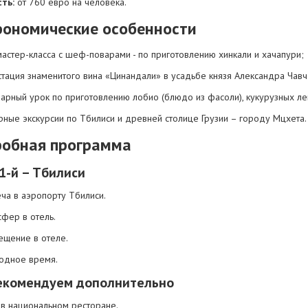
ть:
от 760 евро на человека.
рономические особенности
мастер-класса с шеф-поварами - по приготовлению хинкали и хачапури;
стация знаменитого вина «Цинандали» в усадьбе князя Александра Чавч
нарный урок по приготовлению лобио (блюдо из фасоли), кукурузных л
рные экскурсии по Тбилиси и древней столице Грузии – городу Мцхета.
обная программа
1-й – Тбилиси
еча в аэропорту Тбилиси.
сфер в отель.
ещение в отеле.
одное время.
екомендуем дополнительно
 в национальном ресторане.