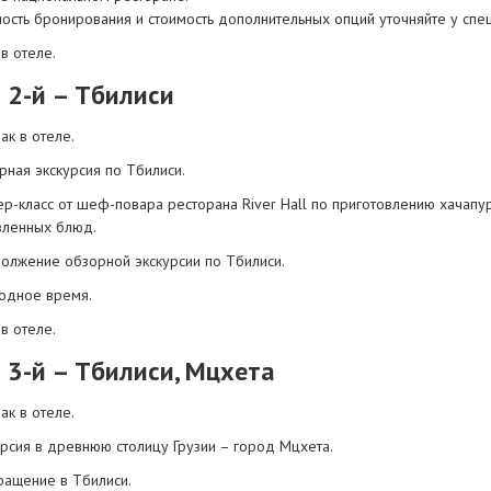
ость бронирования и стоимость дополнительных опций уточняйте у спец
в отеле.
 2-й – Тбилиси
ак в отеле.
рная экскурсия по Тбилиси.
р-класс от шеф-повара ресторана River Hall по приготовлению хачапур
вленных блюд.
олжение обзорной экскурсии по Тбилиси.
одное время.
в отеле.
 3-й – Тбилиси, Мцхета
ак в отеле.
урсия в древнюю столицу Грузии – город Мцхета.
ращение в Тбилиси.