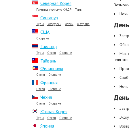
Северная Корея
Возможн
Памятка туристу о КНДР
Туры
Ночь 
Сингапур
День
Туры
Экскурсии
Отели
О стране
США
Завтр
О стране
Обзо
Таиланд
Туры
Отели
О стране
Масте
пригото
Тайвань
Филиппины
Прод
Отели
О стране
Своб
Франция
Ночь 
Отели
О стране
День
Чехия
Отели
О стране
Завтр
Южная Корея
Экск
Туры
Отели
О стране
Япония
Возв