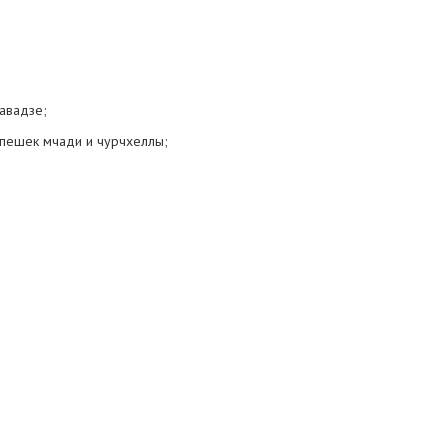
авадзе;
епешек мчади и чурчхеллы;