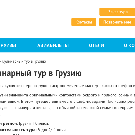
Заказ тура
Контакты
Позвоните мне!
КРУИЗЫ
АВИАБИЛЕТЫ
ОТЕЛИ
О К
»
Кулинарный тур в Грузию
инарный тур в Грузию
ая кухня «из первых рук» - гастрономические мастер-классы от шефов и
рузии знаменита оригинальными контрастами острого и пряного, сочным
сным вином. В этом путешествии вместе с шеф-поварами тбилисских ре
узин – хачапури и хинкали, а в обычной кахетинской семье гостеприимн
.
и регион:
Грузия, Тбилиси.
ительность тура:
5 дней/ 4 ночи.